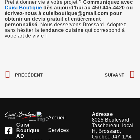
Prêt à donner vie à votre projet ?
Communiquez avec
Cuisi Boutique
dès aujourd’hui au 450 445-4420 ou
écrivez-nous à cuisiboutique@gmail.com pour
obtenir un devis gratuit et entièrement
personnalisé.
Nous desservons Brossard. Adoptez
sans hésiter la
tendance cuisine
qui correspond à
votre art de vivre !
Précédent
S
PRÉCÉDENT
SUIVANT
Adresse
Accueil
8025 Boulevard
Cuisi
Taschereau, local
Services
Boutique
H, Brossard,
AD
Quebec J4Y 1A4