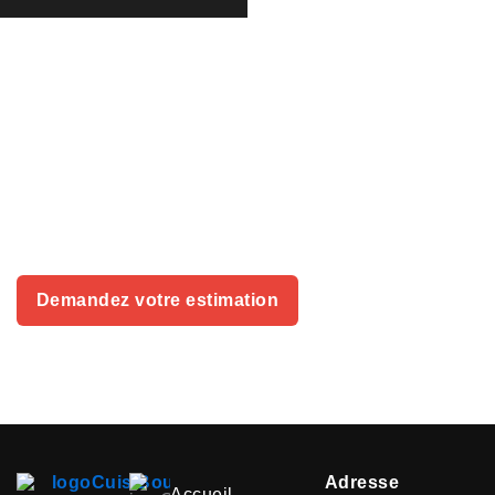
Besoin d'aide ? Contactez
notre équipe pour plus
d'infos
Optimisez votre espace avec nos
armoires sur
mesure
et donnez-leur un design unique et
fonctionnel.
Demandez votre estimation
Adresse
Accueil