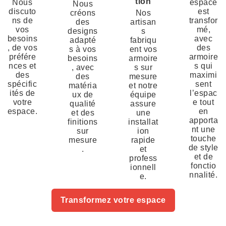
tion
Nous
espace
Nous
discuto
est
créons
Nos
ns de
transfor
des
artisan
vos
mé,
designs
s
besoins
avec
adapté
fabriqu
, de vos
des
s à vos
ent vos
préfére
armoire
besoins
armoire
nces et
s qui
, avec
s sur
des
maximi
des
mesure
spécific
sent
matéria
et notre
ités de
l’espac
ux de
équipe
votre
e tout
qualité
assure
espace.
en
et des
une
apporta
finitions
installat
nt une
sur
ion
touche
mesure
rapide
de style
.
et
et de
profess
fonctio
ionnell
nnalité.
e.
Transformez votre espace