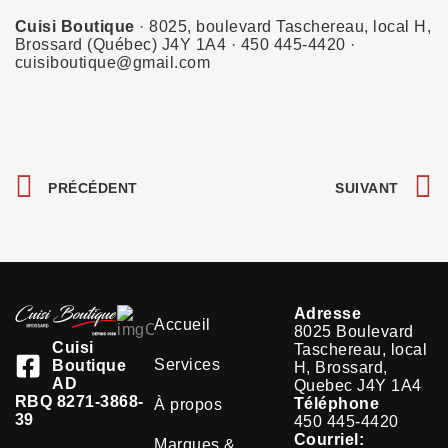
Cuisi Boutique
· 8025, boulevard Taschereau, local H,
Brossard (Québec) J4Y 1A4 · 450 445-4420 ·
cuisiboutique@gmail.com
Précédent
S
PRÉCÉDENT
SUIVANT
Adresse
Accueil
8025 Boulevard
Cuisi
Taschereau, local
Services
Boutique
H, Brossard,
AD
Quebec J4Y 1A4
RBQ 8271-3868-
Téléphone
À propos
39
450 445-4420
Courriel:
Marques &